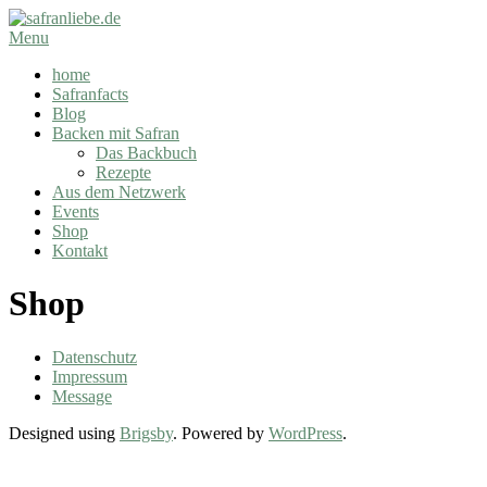
Skip
to
safranliebe.de
Secondary
Menu
content
Navigation
home
Menu
Safranfacts
Blog
Backen mit Safran
Das Backbuch
Rezepte
Aus dem Netzwerk
Events
Shop
Kontakt
Shop
2024-
Datenschutz
08-
Impressum
15
Message
Designed using
Brigsby
. Powered by
WordPress
.