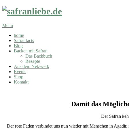
Skip
to
content
safranliebe.de
Secondary
Menu
Navigation
home
Menu
Safranfacts
Blog
Backen mit Safran
Das Backbuch
Rezepte
Aus dem Netzwerk
Events
Shop
Kontakt
Damit das Mögliche
Der Safran keh
Der rote Faden verbindet uns nun wieder mit Menschen in Agadir, i