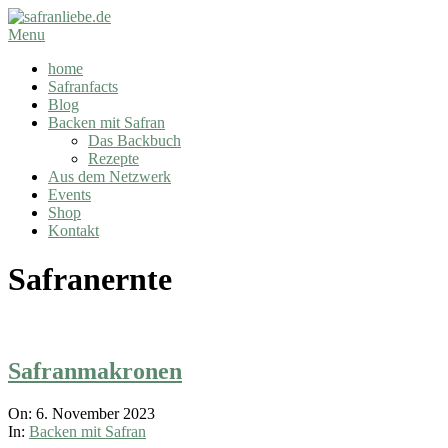
Skip
to
safranliebe.de
Secondary
Menu
content
Navigation
home
Menu
Safranfacts
Blog
Backen mit Safran
Das Backbuch
Rezepte
Aus dem Netzwerk
Events
Shop
Kontakt
Safranernte
Safranmakronen
2023-
On:
6. November 2023
11-
In:
Backen mit Safran