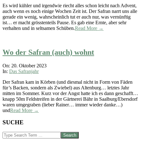
06
Es wird kühler und irgendwie riecht alles schon leicht nach Advent,
auch wenn es noch einige Wochen Zeit ist. Der Safran narrt uns alle
gerade ein wenig, wahrscheinlich tut er auch nur, was vernünftig
ist… er macht grösstenteils Pause. Es gab eine Ernte, aber sehr
verhalten und in seltsamen Schüben.
Read More →
Wo der Safran (auch) wohnt
2023-
On:
20. Oktober 2023
10-
In:
Das Safranjahr
20
Der Safran kam in Körben (und diesmal nicht in Form von Fäden
für’s Backen, sondern als Zwiebel) aus Altenburg… letztes Jahr
mitten im Sommer. Kurz vor der Angst hatte ich es dann geschafft…
knapp 50m Feldstreifen in der Gärtnerei Bähr in Saalburg/Ebersdorf
waren umgegraben (lieber Rainer… immer wieder danke…)
und
Read More →
SUCHE
Search